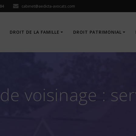
 84
cabinet@aedicta-avocats.com
DROIT DE LA FAMILLE
DROIT PATRIMONIAL
 de voisinage : se