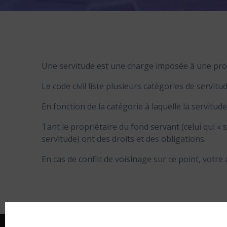
Une servitude est une charge imposée à une propr
Le code civil liste plusieurs catégories de servi
En fonction de la catégorie à laquelle la servitude
Tant le propriétaire du fond servant (celui qui « s
servitude) ont des droits et des obligations.
En cas de conflit de voisinage sur ce point, vot