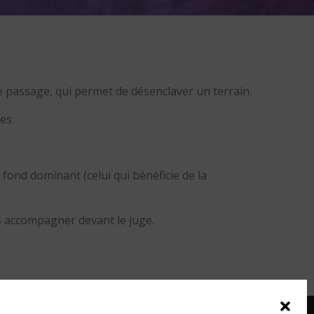
e passage, qui permet de désenclaver un terrain.
es.
u fond dominant (celui qui bénéficie de la
us accompagner devant le juge.