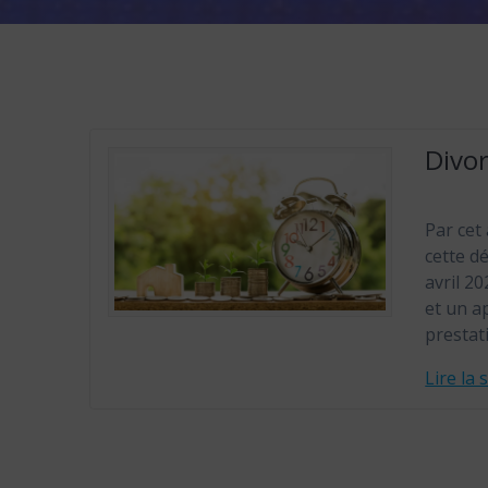
Divor
Par cet
cette d
avril 2
et un ap
presta
Lire la 